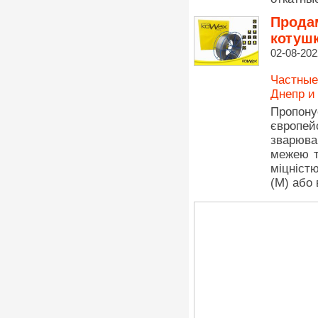
Продам
котушк
02-08-202
Частные
Днепр и
Пропону
європе
зварюва
межею т
міцніст
(M) або 