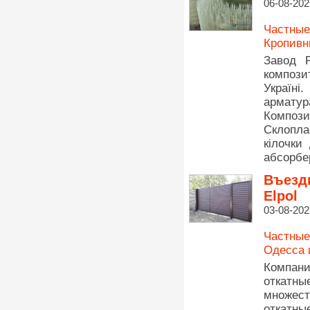
06-08-202
Частные
Кропивн
Завод P
компози
Україн
арматур
Компози
Склопла
кілочки
абсорбе
Въездн
Elpol
03-08-202
Частные
Одесса 
Компани
откатны
множес
откатны