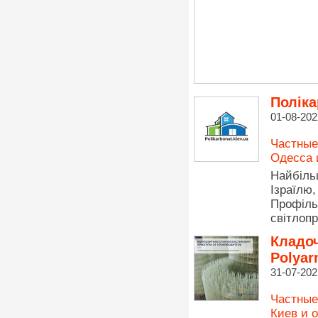
Поліка
01-08-202
Частные
Одесса 
Найбіль
Ізраїлю
Профіль
світлоп
Кладоч
Polya
31-07-202
Частные
Киев и 