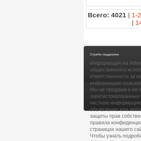
Всего: 4021
|
1-
|
1
Служба поддержки
Информация на Adver
общественного испол
ответственность за е
информацию пользова
Мы не продаем и не 
зарегистрированных 
частную информацию 
объявление или люба
защиты прав собстве
правила конфиденциа
страницах нашего сай
Чтобы узнать подроб