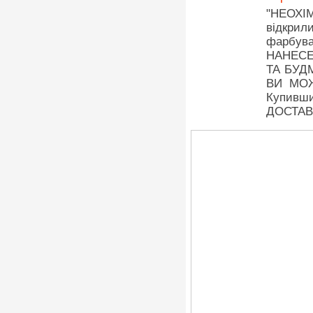
"НЕОХІ
відкрил
фарбува
НАНЕСЕ
ТА БУД
ВИ МОЖ
Купивш
ДОСТАВ