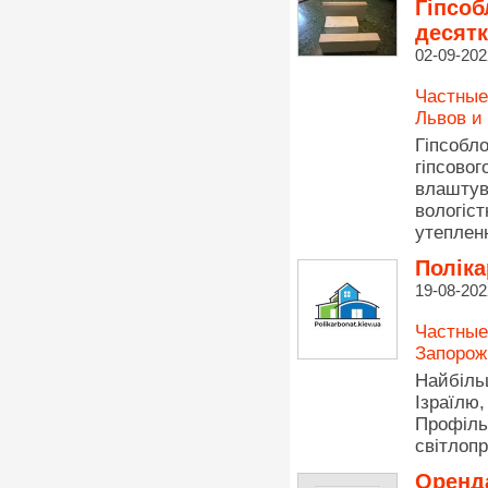
Гіпсоб
десятк
02-09-202
Частные
Львов и
Гіпсобл
гіпсово
влаштув
вологіс
утеплен
Поліка
19-08-202
Частные
Запорож
Найбіль
Ізраїлю
Профіль
світлоп
Оренда