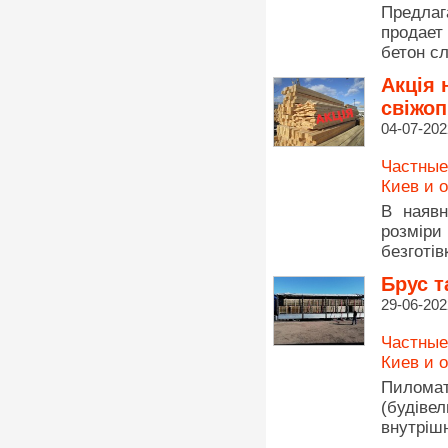
Предла
продает
бетон с
Акція 
свіжо
04-07-202
Частные
Киев и 
В наявн
розміри
безготів
Брус т
29-06-202
Частные
Киев и 
Пиломат
(будіве
внутріш