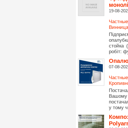
монолі
19-08-202
Частные
Винница
Підприє
опалубк
стойка 
робіт: ф
Опалюв
07-08-202
Частные
Кропивн
Постач
Вашому 
постача
у тому ч
Композ
Polya