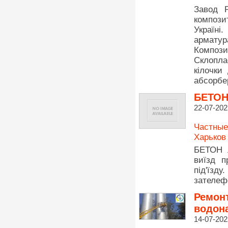
Завод P
компози
Україн
арматур
Компози
Склопла
кілочки
абсорбе
БЕТОН 
22-07-202
Частные
Харьков
БЕТОН л
виїзд п
під'їз
зателеф
Ремонт
водон
14-07-202